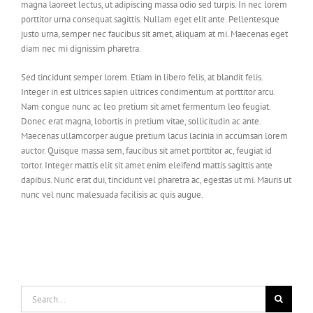
magna laoreet lectus, ut adipiscing massa odio sed turpis. In nec lorem
porttitor urna consequat sagittis. Nullam eget elit ante. Pellentesque
justo urna, semper nec faucibus sit amet, aliquam at mi. Maecenas eget
diam nec mi dignissim pharetra.
Sed tincidunt semper lorem. Etiam in libero felis, at blandit felis.
Integer in est ultrices sapien ultrices condimentum at porttitor arcu.
Nam congue nunc ac leo pretium sit amet fermentum leo feugiat.
Donec erat magna, lobortis in pretium vitae, sollicitudin ac ante.
Maecenas ullamcorper augue pretium lacus lacinia in accumsan lorem
auctor. Quisque massa sem, faucibus sit amet porttitor ac, feugiat id
tortor. Integer mattis elit sit amet enim eleifend mattis sagittis ante
dapibus. Nunc erat dui, tincidunt vel pharetra ac, egestas ut mi. Mauris ut
nunc vel nunc malesuada facilisis ac quis augue.
Search
for: