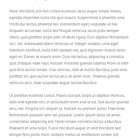
Nunc tincidunt, elit non cursus euismod, lacus augue ornare metus,
egestas imperdiet nulla nisl quis mauris. Suspendisse a pharetra urna.
Morbi dui lectus, pharetra nec elementum eget, vulputate ut nisi.
Aliquam accumsan, nulla sed feugiat vehicula, lacus justo semper
libero, quis porttitor turpis odio sit amet ligula. Duis dapibus fermentum
orci, nec malesuada libero vehicula ut. Integer sodales, urna eget
interdum eleifend, nulla nibh laoreet nisl, quis dignissim mauris dolor
eget mi. Donec at mauris enim. Duis nisi tellus, adipiscing a convallis
quis, tristique vitae risus. Nullam molestie gravida lobortis. Proin ut nibh
quis felis auctor ornare. Cras ultricies, nibh at mollis faucibus, justo eros
porttitor mi, quis auctor lectus arcu sit amet nunc. Vivamus gravida
vehicula arcu, vitae vulputate augue lacinia faucibus.
Ut porttitor euismod cursus. Mauris suscipit, turpis ut dapibus rhoncus,
odio erat egestas orci, in sollicitudin enim erat id est. Sed auctor gravida
arcu, nec fringilla orci aliquet ut. Nullam eu pretium purus. Maecenas
fermentum posuere sem vel posuere. Lorem ipsum dolor sit amet,
consectetur adipiscing elit. Morbi ornare convallis lectus a faucibus.
Praesent et urna turpis. Fusce tincidunt augue in velit tincidunt sed
tempor felis porta. Nunc sodales, metus ut vestibulum ornare, est