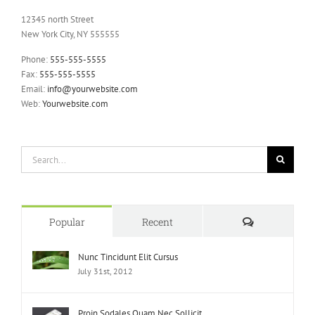
12345 north Street
New York City, NY 555555
Phone:
555-555-5555
Fax:
555-555-5555
Email:
info@yourwebsite.com
Web:
Yourwebsite.com
Search
for:
Comments
Popular
Recent
Nunc Tincidunt Elit Cursus
July 31st, 2012
Proin Sodales Quam Nec Sollicit