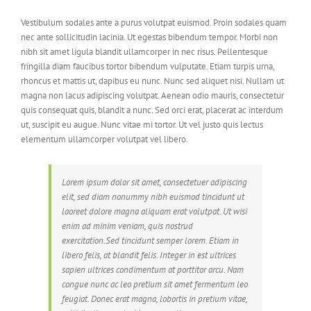
Vestibulum sodales ante a purus volutpat euismod. Proin sodales quam
nec ante sollicitudin lacinia. Ut egestas bibendum tempor. Morbi non
nibh sit amet ligula blandit ullamcorper in nec risus. Pellentesque
fringilla diam faucibus tortor bibendum vulputate. Etiam turpis urna,
rhoncus et mattis ut, dapibus eu nunc. Nunc sed aliquet nisi. Nullam ut
magna non lacus adipiscing volutpat. Aenean odio mauris, consectetur
quis consequat quis, blandit a nunc. Sed orci erat, placerat ac interdum
ut, suscipit eu augue. Nunc vitae mi tortor. Ut vel justo quis lectus
elementum ullamcorper volutpat vel libero.
Lorem ipsum dolor sit amet, consectetuer adipiscing
elit, sed diam nonummy nibh euismod tincidunt ut
laoreet dolore magna aliquam erat volutpat. Ut wisi
enim ad minim veniam, quis nostrud
exercitation.Sed tincidunt semper lorem. Etiam in
libero felis, at blandit felis. Integer in est ultrices
sapien ultrices condimentum at porttitor arcu. Nam
congue nunc ac leo pretium sit amet fermentum leo
feugiat. Donec erat magna, lobortis in pretium vitae,