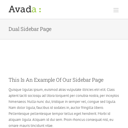
Skip
to
content
Dual Sidebar Page
This Is An Example Of Our Sidebar Page
Quisque ligulas ipsum, euismod atras vulputate iltricies etri elit. Class
aptent taciti sociosqu ad litora torquent per conubia nostra, per inceptos
himenaeos. Nulla nunc dui, tristique in semper vel, congue sed ligula.
Nam dolor ligula, faucibus id sodales in, auctor fringilla libero.
Pellentesque pellentesque tempor tellus eget hendrerit. Morbi id
aliquam ligula. Aliquam id dui sem. Proin rhoncus consequat nisl, eu
ornare mauris tincidunt vitae.