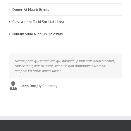
Donec At Mauris Enims
Class Aptent Taciti Soci Ad Litora
Nullam Vitae Nibh Un Odiosters
Neque porro quisquam est, qui dolorem ipsum quia dolor sit amet,
Aliquam erat volutpat. Quisque at est id ligula facilisis laoreet eget
consec tetur, adipisci velit, sed quia non numquam eius modi
pulvinar nibh. Suspendisse at ultrices dui. Curabitur ac felis arcu
tempora voluptas amets unser.
sadips ipsums fugiats nemis.
John Doe
Luke Beck
,
My Company
,
Theme Fusion