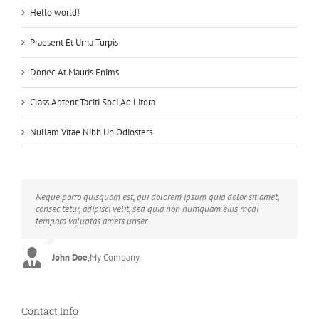
Hello world!
Praesent Et Urna Turpis
Donec At Mauris Enims
Class Aptent Taciti Soci Ad Litora
Nullam Vitae Nibh Un Odiosters
Neque porro quisquam est, qui dolorem ipsum quia dolor sit amet,
Aliquam erat volutpat. Quisque at est id ligula facilisis laoreet eget
consec tetur, adipisci velit, sed quia non numquam eius modi
pulvinar nibh. Suspendisse at ultrices dui. Curabitur ac felis arcu
tempora voluptas amets unser.
sadips ipsums fugiats nemis.
John Doe
Luke Beck
,
My Company
,
Theme Fusion
Contact Info