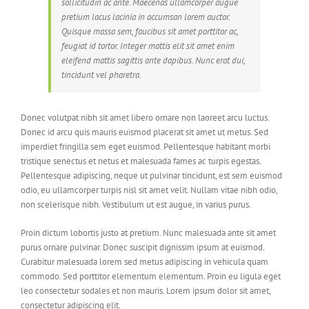
sollicitudin ac ante. Maecenas ullamcorper augue
pretium lacus lacinia in accumsan lorem auctor.
Quisque massa sem, faucibus sit amet porttitor ac,
feugiat id tortor. Integer mattis elit sit amet enim
eleifend mattis sagittis ante dapibus. Nunc erat dui,
tincidunt vel pharetra.
Donec volutpat nibh sit amet libero ornare non laoreet arcu luctus.
Donec id arcu quis mauris euismod placerat sit amet ut metus. Sed
imperdiet fringilla sem eget euismod. Pellentesque habitant morbi
tristique senectus et netus et malesuada fames ac turpis egestas.
Pellentesque adipiscing, neque ut pulvinar tincidunt, est sem euismod
odio, eu ullamcorper turpis nisl sit amet velit. Nullam vitae nibh odio,
non scelerisque nibh. Vestibulum ut est augue, in varius purus.
Proin dictum lobortis justo at pretium. Nunc malesuada ante sit amet
purus ornare pulvinar. Donec suscipit dignissim ipsum at euismod.
Curabitur malesuada lorem sed metus adipiscing in vehicula quam
commodo. Sed porttitor elementum elementum. Proin eu ligula eget
leo consectetur sodales et non mauris. Lorem ipsum dolor sit amet,
consectetur adipiscing elit.